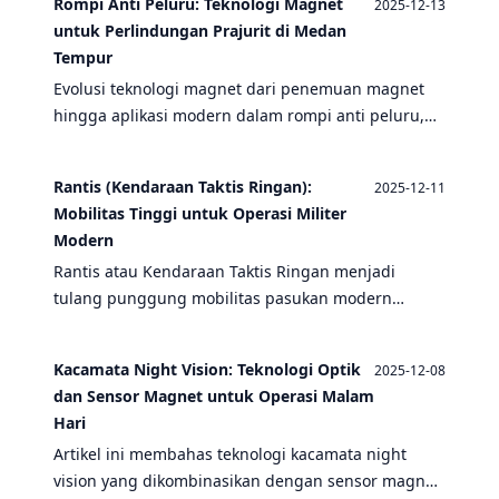
Rompi Anti Peluru: Teknologi Magnet
2025-12-13
untuk Perlindungan Prajurit di Medan
Tempur
Evolusi teknologi magnet dari penemuan magnet
hingga aplikasi modern dalam rompi anti peluru,
drone tempur, dan peralatan taktis militer untuk
meningkatkan perlindungan prajurit.
Rantis (Kendaraan Taktis Ringan):
2025-12-11
Mobilitas Tinggi untuk Operasi Militer
Modern
Rantis atau Kendaraan Taktis Ringan menjadi
tulang punggung mobilitas pasukan modern
dengan kemampuan manuver tinggi di berbagai
medan. Artikel ini membahas evolusi, teknologi,
Kacamata Night Vision: Teknologi Optik
2025-12-08
dan peran Rantis dalam sistem pertahanan
dan Sensor Magnet untuk Operasi Malam
terintegrasi bersama peralatan tempur lainnya.
Hari
Artikel ini membahas teknologi kacamata night
vision yang dikombinasikan dengan sensor magnet