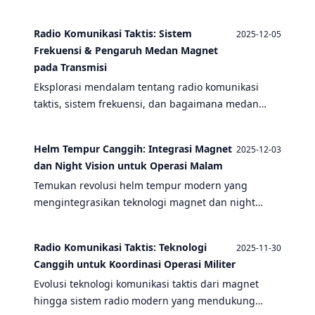
untuk operasi malam hari, serta kaitannya dengan
perangkat militer modern seperti drone tempur
Radio Komunikasi Taktis: Sistem
2025-12-05
dan rompi anti peluru.
Frekuensi & Pengaruh Medan Magnet
pada Transmisi
Eksplorasi mendalam tentang radio komunikasi
taktis, sistem frekuensi, dan bagaimana medan
magnet memengaruhi transmisi sinyal dalam
operasi militer modern.
Helm Tempur Canggih: Integrasi Magnet
2025-12-03
dan Night Vision untuk Operasi Malam
Temukan revolusi helm tempur modern yang
mengintegrasikan teknologi magnet dan night
vision untuk operasi malam yang lebih efektif dan
aman.
Radio Komunikasi Taktis: Teknologi
2025-11-30
Canggih untuk Koordinasi Operasi Militer
Evolusi teknologi komunikasi taktis dari magnet
hingga sistem radio modern yang mendukung