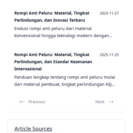
operasi militer dengan perangkat seperti drone
tempur, kendaraan taktis, dan alat perlindungan
Rompi Anti Peluru: Material, Tingkat
2025-11-27
personel.
Perlindungan, dan Inovasi Terbaru
Evolusi rompi anti peluru dari material
konvensional hingga teknologi modern dengan
perlindungan tingkat tinggi terhadap berbagai
ancaman balistik.
Rompi Anti Peluru: Material, Tingkat
2025-11-25
Perlindungan, dan Standar Keamanan
Internasional
Panduan lengkap tentang rompi anti peluru mulai
dari material pembuat, tingkat perlindungan NIJ
hingga standar keamanan internasional yang harus
dipenuhi untuk keamanan optimal.
Previous
Next
Article Sources