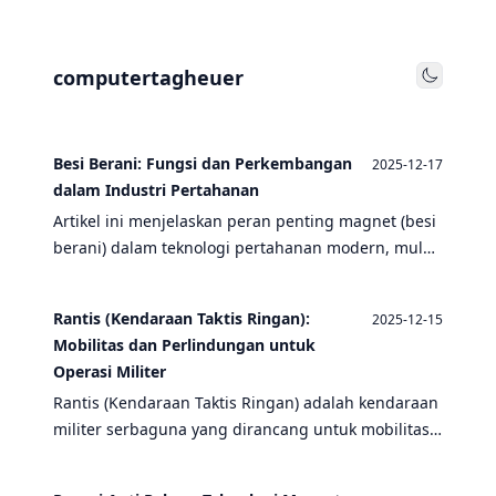
computertagheuer
Toggle
Besi Berani: Fungsi dan Perkembangan
2025-12-17
dalam Industri Pertahanan
Artikel ini menjelaskan peran penting magnet (besi
berani) dalam teknologi pertahanan modern, mulai
dari kapal selam hingga drone tempur, serta
perkembangannya dari penemuan awal hingga
Rantis (Kendaraan Taktis Ringan):
2025-12-15
aplikasi canggih saat ini.
Mobilitas dan Perlindungan untuk
Operasi Militer
Rantis (Kendaraan Taktis Ringan) adalah kendaraan
militer serbaguna yang dirancang untuk mobilitas
tinggi, perlindungan dasar, dan dukungan logistik
dalam berbagai misi tempur dan non-tempur.