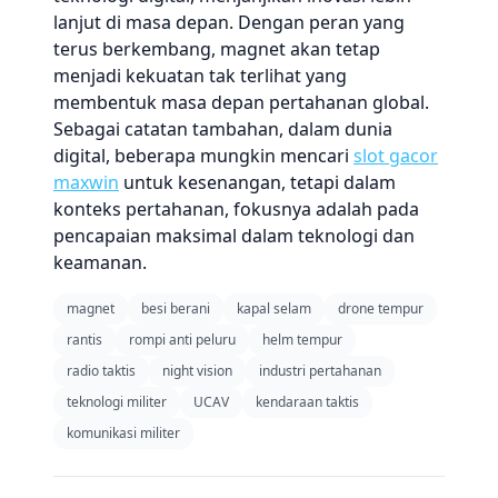
lanjut di masa depan. Dengan peran yang
terus berkembang, magnet akan tetap
menjadi kekuatan tak terlihat yang
membentuk masa depan pertahanan global.
Sebagai catatan tambahan, dalam dunia
digital, beberapa mungkin mencari
slot gacor
maxwin
untuk kesenangan, tetapi dalam
konteks pertahanan, fokusnya adalah pada
pencapaian maksimal dalam teknologi dan
keamanan.
magnet
besi berani
kapal selam
drone tempur
rantis
rompi anti peluru
helm tempur
radio taktis
night vision
industri pertahanan
teknologi militer
UCAV
kendaraan taktis
komunikasi militer