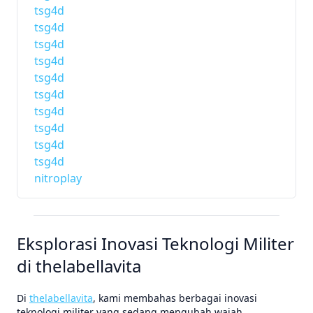
tsg4d
tsg4d
tsg4d
tsg4d
tsg4d
tsg4d
tsg4d
tsg4d
tsg4d
tsg4d
nitroplay
Eksplorasi Inovasi Teknologi Militer
di thelabellavita
Di
thelabellavita
, kami membahas berbagai inovasi
teknologi militer yang sedang mengubah wajah