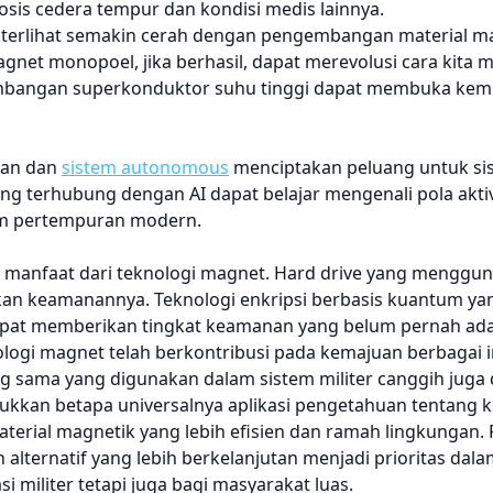
sis cedera tempur dan kondisi medis lainnya.
r terlihat semakin cerah dengan pengembangan material m
magnet monopoel, jika berhasil, dapat merevolusi cara kit
mbangan superkonduktor suhu tinggi dapat membuka kem
tan dan
sistem autonomous
menciptakan peluang untuk sis
ang terhubung dengan AI dapat belajar mengenali pola akti
am pertempuran modern.
 manfaat dari teknologi magnet. Hard drive yang menggun
an keamanannya. Teknologi enkripsi berbasis kuantum ya
dapat memberikan tingkat keamanan yang belum pernah ad
logi magnet telah berkontribusi pada kemajuan berbagai i
ang sama yang digunakan dalam sistem militer canggih juga
kan betapa universalnya aplikasi pengetahuan tentang 
terial magnetik yang lebih efisien dan ramah lingkungan.
lternatif yang lebih berkelanjutan menjadi prioritas dal
si militer tetapi juga bagi masyarakat luas.