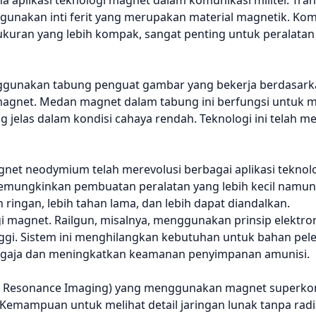
 aplikasi teknologi magnet dalam komunikasi militer. Tra
unakan inti ferit yang merupakan material magnetik. Kom
ukuran yang lebih kompak, sangat penting untuk peralatan
ggunakan tabung penguat gambar yang bekerja berdasarka
 magnet. Medan magnet dalam tabung ini berfungsi untuk
 jelas dalam kondisi cahaya rendah. Teknologi ini telah 
t neodymium telah merevolusi berbagai aplikasi teknolog
memungkinkan pembuatan peralatan yang lebih kecil namun l
ih ringan, lebih tahan lama, dan lebih dapat diandalkan.
i magnet. Railgun, misalnya, menggunakan prinsip elektr
ggi. Sistem ini menghilangkan kebutuhan untuk bahan pel
sengaja dan meningkatkan keamanan penyimpanan amunisi.
tic Resonance Imaging) yang menggunakan magnet superko
. Kemampuan untuk melihat detail jaringan lunak tanpa rad