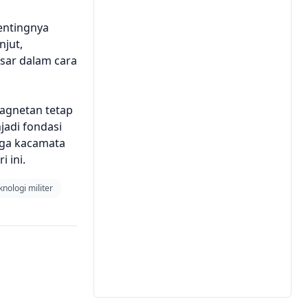
entingnya
njut,
esar dalam cara
magnetan tetap
jadi fondasi
gga kacamata
 ini.
knologi militer