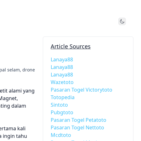
Toggle
Article Sources
Lanaya88
Lanaya88
pal selam, drone
Lanaya88
Wazetoto
Pasaran Togel Victorytoto
tit alami yang
Totopedia
 Magnet,
Sintoto
nting dalam
Pubgtoto
Pasaran Togel Petatoto
Pasaran Togel Nettoto
ertama kali
Mcdtoto
 ingin tahu