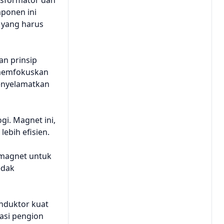
nsformator dan
ponen ini
 yang harus
n prinsip
 memfokuskan
menyelamatkan
i. Magnet ini,
ebih efisien.
omagnet untuk
edak
nduktor kuat
iasi pengion