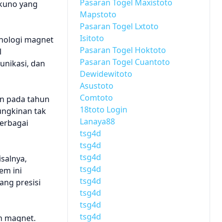
Pasaran Togel Maxistoto
 kuno yang
Mapstoto
Pasaran Togel Lxtoto
Isitoto
knologi magnet
Pasaran Togel Hoktoto
l
Pasaran Togel Cuantoto
unikasi, dan
Dewidewitoto
Asustoto
Comtoto
n pada tahun
18toto Login
ngkinan tak
Lanaya88
berbagai
tsg4d
tsg4d
tsg4d
salnya,
tsg4d
em ini
tsg4d
ng presisi
tsg4d
tsg4d
tsg4d
n magnet.