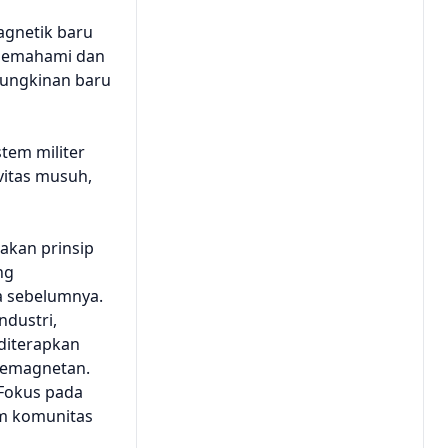
agnetik baru
a memahami dan
ungkinan baru
tem militer
vitas musuh,
akan prinsip
ng
a sebelumnya.
ndustri,
 diterapkan
kemagnetan.
 Fokus pada
am komunitas