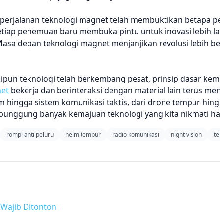
, perjalanan teknologi magnet telah membuktikan betapa p
iap penemuan baru membuka pintu untuk inovasi lebih la
Masa depan teknologi magnet menjanjikan revolusi lebih b
ipun teknologi telah berkembang pesat, prinsip dasar ke
et
bekerja dan berinteraksi dengan material lain terus men
am hingga sistem komunikasi taktis, dari drone tempur hin
 punggung banyak kemajuan teknologi yang kita nikmati hari
rompi anti peluru
helm tempur
radio komunikasi
night vision
te
 Wajib Ditonton