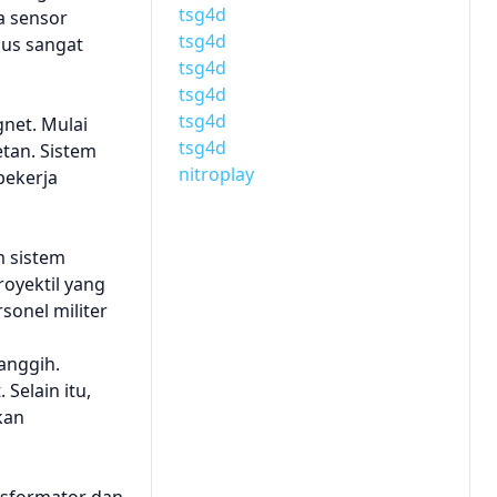
tsg4d
a sensor
tsg4d
ous sangat
tsg4d
tsg4d
tsg4d
net. Mulai
tsg4d
tan. Sistem
nitroplay
bekerja
m sistem
oyektil yang
sonel militer
anggih.
Selain itu,
kan