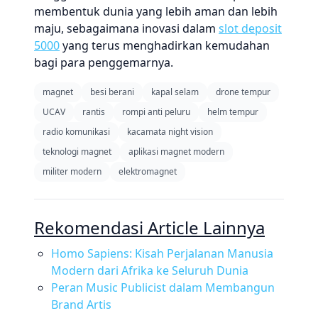
membentuk dunia yang lebih aman dan lebih
maju, sebagaimana inovasi dalam
slot deposit
5000
yang terus menghadirkan kemudahan
bagi para penggemarnya.
magnet
besi berani
kapal selam
drone tempur
UCAV
rantis
rompi anti peluru
helm tempur
radio komunikasi
kacamata night vision
teknologi magnet
aplikasi magnet modern
militer modern
elektromagnet
Rekomendasi Article Lainnya
Homo Sapiens: Kisah Perjalanan Manusia
Modern dari Afrika ke Seluruh Dunia
Peran Music Publicist dalam Membangun
Brand Artis