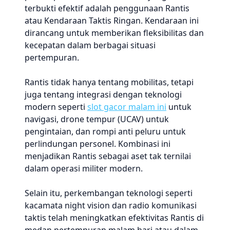
terbukti efektif adalah penggunaan Rantis
atau Kendaraan Taktis Ringan. Kendaraan ini
dirancang untuk memberikan fleksibilitas dan
kecepatan dalam berbagai situasi
pertempuran.
Rantis tidak hanya tentang mobilitas, tetapi
juga tentang integrasi dengan teknologi
modern seperti
slot gacor malam ini
untuk
navigasi, drone tempur (UCAV) untuk
pengintaian, dan rompi anti peluru untuk
perlindungan personel. Kombinasi ini
menjadikan Rantis sebagai aset tak ternilai
dalam operasi militer modern.
Selain itu, perkembangan teknologi seperti
kacamata night vision dan radio komunikasi
taktis telah meningkatkan efektivitas Rantis di