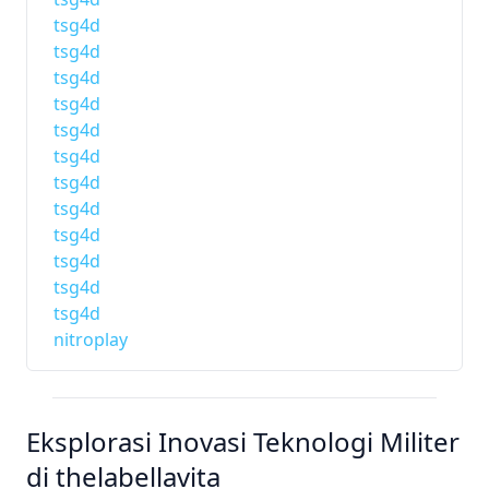
tsg4d
tsg4d
tsg4d
tsg4d
tsg4d
tsg4d
tsg4d
tsg4d
tsg4d
tsg4d
tsg4d
tsg4d
nitroplay
Eksplorasi Inovasi Teknologi Militer
di thelabellavita