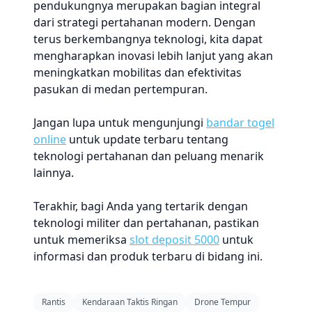
pendukungnya merupakan bagian integral
dari strategi pertahanan modern. Dengan
terus berkembangnya teknologi, kita dapat
mengharapkan inovasi lebih lanjut yang akan
meningkatkan mobilitas dan efektivitas
pasukan di medan pertempuran.
Jangan lupa untuk mengunjungi
bandar togel
online
untuk update terbaru tentang
teknologi pertahanan dan peluang menarik
lainnya.
Terakhir, bagi Anda yang tertarik dengan
teknologi militer dan pertahanan, pastikan
untuk memeriksa
slot deposit 5000
untuk
informasi dan produk terbaru di bidang ini.
Rantis
Kendaraan Taktis Ringan
Drone Tempur