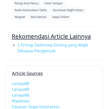
Rompi Anti Peluru
Helm Tempur
Radio Komunikasi Taktis
Kacamata Night Vision
Magnet
Besi Berani
Kapal Selam
Rekomendasi Article Lainnya
5 Prinsip Defensive Driving yang Wajib
Dikuasai Pengemudi
Article Sources
Lanaya88
Lanaya88
Lanaya88
Wazetoto
Pasaran Togel Victorytoto