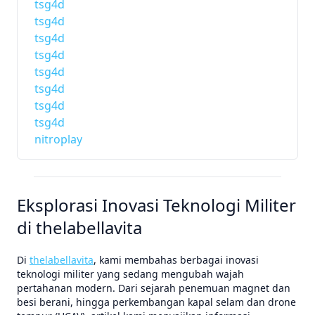
tsg4d
tsg4d
tsg4d
tsg4d
tsg4d
tsg4d
tsg4d
tsg4d
nitroplay
Eksplorasi Inovasi Teknologi Militer
di thelabellavita
Di
thelabellavita
, kami membahas berbagai inovasi
teknologi militer yang sedang mengubah wajah
pertahanan modern. Dari sejarah penemuan magnet dan
besi berani, hingga perkembangan kapal selam dan drone