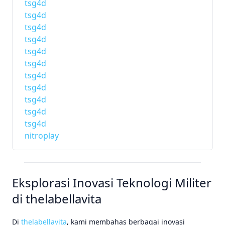
tsg4d
tsg4d
tsg4d
tsg4d
tsg4d
tsg4d
tsg4d
tsg4d
tsg4d
tsg4d
tsg4d
nitroplay
Eksplorasi Inovasi Teknologi Militer
di thelabellavita
Di
thelabellavita
, kami membahas berbagai inovasi