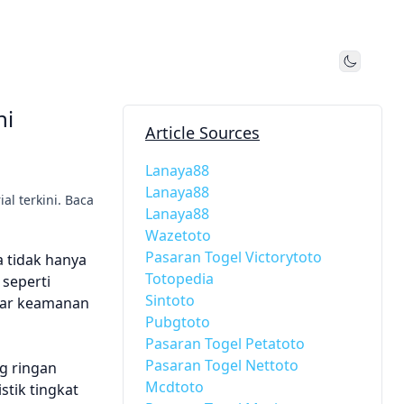
Toggle
ni
Article Sources
Lanaya88
Lanaya88
l terkini. Baca
Lanaya88
Wazetoto
Pasaran Togel Victorytoto
 tidak hanya
Totopedia
 seperti
Sintoto
ndar keamanan
Pubgtoto
Pasaran Togel Petatoto
Pasaran Togel Nettoto
g ringan
Mcdtoto
stik tingkat