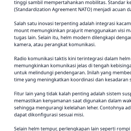
tinggi sambil mempertahankan mobilitas. Standar kea
(Standardization Agreement NATO) menjadi acuan da
Salah satu inovasi terpenting adalah integrasi kac
mount memungkinkan prajurit menggunakan visi m
tugas lain. Selain itu, helm modern dilengkapi denga
kamera, atau perangkat komunikasi.
Radio komunikasi taktis kini terintegrasi dalam hel
memungkinkan komunikasi jelas di tengah kebisinga
untuk melindungi pendengaran. Inilah yang membeda
time yang meningkatkan koordinasi dan kesadaran s
Fitur lain yang tidak kalah penting adalah sistem su
memastikan kenyamanan saat digunakan dalam waktu 
sehingga mengurangi kelelahan leher. Contohnya ada
dapat dikonfigurasi sesuai misi.
Selain helm tempur, perlengkapan lain seperti rompi 