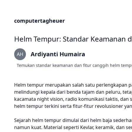
computertagheuer
Helm Tempur: Standar Keamanan dan
Ardiyanti Humaira
AH
Temukan standar keamanan dan fitur canggih helm tempur m
Helm tempur merupakan salah satu perlengkapan pali
melindungi kepala dari benda tajam dan peluru, teta
kacamata night vision, radio komunikasi taktis, dan
helm tempur terkini serta fitur-fitur revolusioner y
Sejarah helm tempur dimulai dari helm baja sederh
namun kuat. Material seperti Kevlar, keramik, dan 