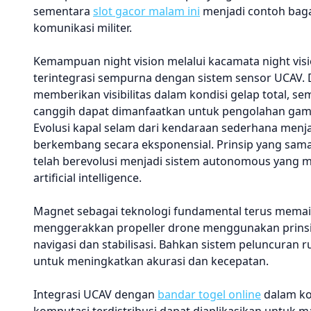
sementara
slot gacor malam ini
menjadi contoh baga
komunikasi militer.
Kemampuan night vision melalui kacamata night visio
terintegrasi sempurna dengan sistem sensor UCAV.
memberikan visibilitas dalam kondisi gelap total, s
canggih dapat dimanfaatkan untuk pengolahan gamba
Evolusi kapal selam dari kendaraan sederhana menj
berkembang secara eksponensial. Prinsip yang sam
telah berevolusi menjadi sistem autonomous yang
artificial intelligence.
Magnet sebagai teknologi fundamental terus memai
menggerakkan propeller drone menggunakan prins
navigasi dan stabilisasi. Bahkan sistem peluncuran
untuk meningkatkan akurasi dan kecepatan.
Integrasi UCAV dengan
bandar togel online
dalam ko