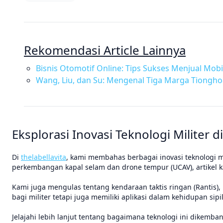
Rekomendasi Article Lainnya
Bisnis Otomotif Online: Tips Sukses Menjual Mobil
Wang, Liu, dan Su: Mengenal Tiga Marga Tiongho
Eksplorasi Inovasi Teknologi Militer di
Di
thelabellavita
, kami membahas berbagai inovasi teknologi 
perkembangan kapal selam dan drone tempur (UCAV), artikel
Kami juga mengulas tentang kendaraan taktis ringan (Rantis), 
bagi militer tetapi juga memiliki aplikasi dalam kehidupan sipil
Jelajahi lebih lanjut tentang bagaimana teknologi ini dikem