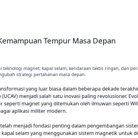
an Kemampuan Tempur Masa Depan
i teknologi magnet, kapal selam, kendaraan taktis ringan, dan pe
gubah strategi pertahanan masa depan.
ansformasi yang luar biasa dalam beberapa dekade terakhi
UCAV) menjadi salah satu inovasi paling revolusioner. Evol
 seperti magnet yang ditemukan oleh ilmuwan seperti Will
gai aplikasi militer modern.
telah menjadi fondasi penting dalam pengembangan siste
uk kapal selam yang menggunakan sistem magnetik untuk d