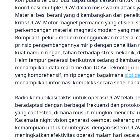
komputasi terdistribusi dapat diaplikasikan untu
koordinasi multiple UCAV dalam misi swarm attack y
Material besi berani yang dikembangkan dari pene
kritis UCAV. Motor magnet permanen yang efisien, 
perkembangan material magnetik modern yang memb
Rompi anti peluru modern menggunakan material can
prinsip pengembangannya mirip dengan penelitian
kuat namun ringan, tahan terhadap stres mekanik, 
Helm tempur generasi berikutnya sedang dikembang
menampilkan data real-time dari UCAV. Teknologi i
yang komprehensif, mirip dengan bagaimana
slot d
menampilkan informasi kompleks secara sederhana
Radio komunikasi taktis untuk operasi UCAV telah b
beradaptasi dengan berbagai frekuensi dan protokol. 
yang contested, dimana musuh mungkin mencoba 
Kacamata night vision generasi keempat sekarang m
kemampuan untuk berintegrasi dengan sistem UCAV. O
meningkatkan efektivitas operasi malam hari secara 