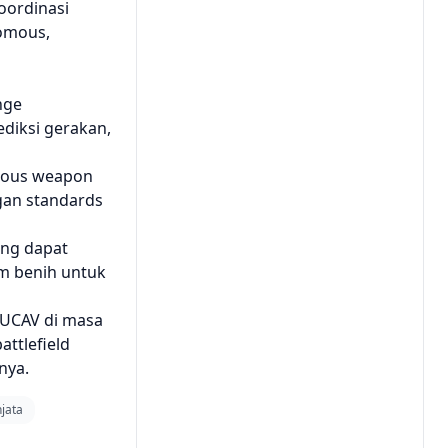
oordinasi
omous,
nge
diksi gerakan,
mous weapon
ngan standards
ang dapat
m benih untuk
 UCAV di masa
ttlefield
nya.
jata