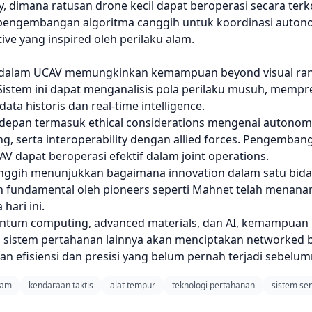
dimana ratusan drone kecil dapat beroperasi secara terk
 pengembangan algoritma canggih untuk koordinasi auton
ive yang inspired oleh perilaku alam.
rning dalam UCAV memungkinkan kemampuan beyond visual ra
istem ini dapat menganalisis pola perilaku musuh, mempre
a historis dan real-time intelligence.
epan termasuk ethical considerations mengenai autono
ng, serta interoperability dengan allied forces. Pengemba
V dapat beroperasi efektif dalam joint operations.
canggih menunjukkan bagaimana innovation dalam satu bid
 fundamental oleh pioneers seperti Mahnet telah menana
hari ini.
antum computing, advanced materials, dan AI, kemampuan
 sistem pertahanan lainnya akan menciptakan networked ba
n efisiensi dan presisi yang belum pernah terjadi sebelum
lam
kendaraan taktis
alat tempur
teknologi pertahanan
sistem sen