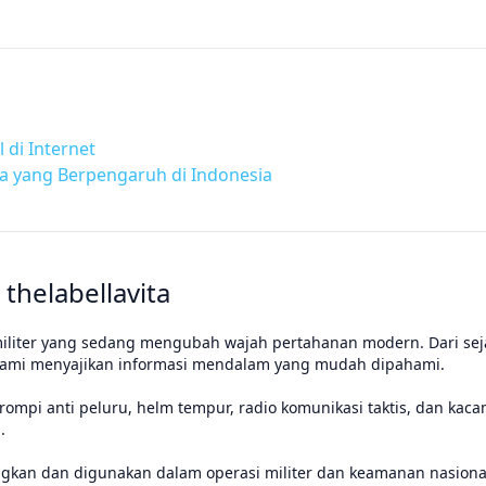
 di Internet
a yang Berpengaruh di Indonesia
 thelabellavita
militer yang sedang mengubah wajah pertahanan modern. Dari se
 kami menyajikan informasi mendalam yang mudah dipahami.
rompi anti peluru, helm tempur, radio komunikasi taktis, dan kaca
.
bangkan dan digunakan dalam operasi militer dan keamanan nasion